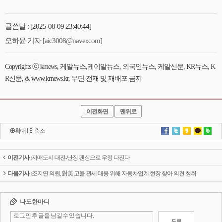
글쓴날 : [2025-08-09 23:40:44]
오하윤 기자 [aic3008@naver.com]
Copyrights ⓒ krnews, 케알뉴스,케이알뉴스, 외국인뉴스, 케알신문, KR뉴스, K
R신문, & www.krnews.kr, 무단 전재 및 재배포 금지
이전화면
맨위로
확대
l
축소
이전기사 :
자매도시 대전-난징 펜싱으로 우정 다진다
다음기사 :
조지연 의원, 對美 고율 관세 대응 위해 자동차업계 현장 찾아 의견 청취