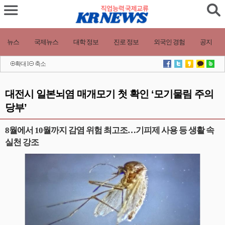
뉴스
국제뉴스
대학 정보
진로 정보
외국인 경험
공지
확대
l
축소
대전시 일본뇌염 매개모기 첫 확인 ‘모기물림 주의
당부’
8월에서 10월까지 감염 위험 최고조…기피제 사용 등 생활 속
실천 강조