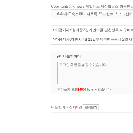
Copyrights ⓒ krnews, 케알뉴스,케이알뉴스, 외국인뉴
확대
l
축소
l
기사목록
l
프린트
l
스크랩하
이전기사 :
‘원기종 2경기 연속골’ 김천상무, 대구에 
다음기사 :
대전시 7월 21일부터 주민등록 사실조사 