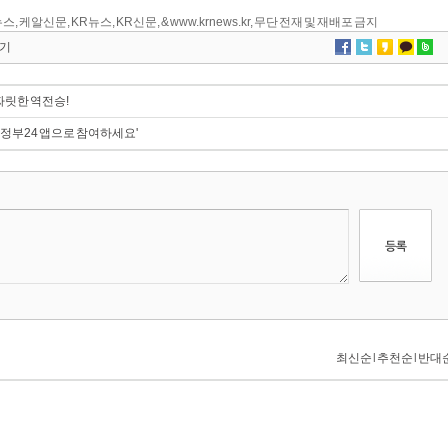
스, 케알신문, KR뉴스, KR신문, & www.krnews.kr, 무단 전재 및 재배포 금지
기
짜릿한 역전승!
'정부24 앱으로 참여하세요'