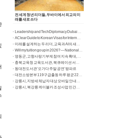
전 세계 청년 리더들, 두바이에서 외교의 미
래를 새로 쓰다
Leadership and TechDiplomacy Dubai Summit 2026
A Clear Guide to Korean Visas for International Students
미래를 설계하는 두 리더, 교육과 AI의 새로운 지평을 열다
Will my tuition go up in 2026? — National universities Source: Will my tuition go up in 2026?
영동군, 고향사랑기부제 참여 지속 확대, 기부 건수 증가 속 제도 안정화
충북교육청 교육도서관, 북큐레이션 서비스 확대 운영
동대전도서관‘오가다 주말 공연’팡파르
대전소방본부 119구급출동 하루 평균 220건, 6분마다 현장으로
강릉시, 지방세 체납자 대상 모바일 안내문 발송
강릉시, 북강릉 케이블카 조성사업 민간사업자 공모