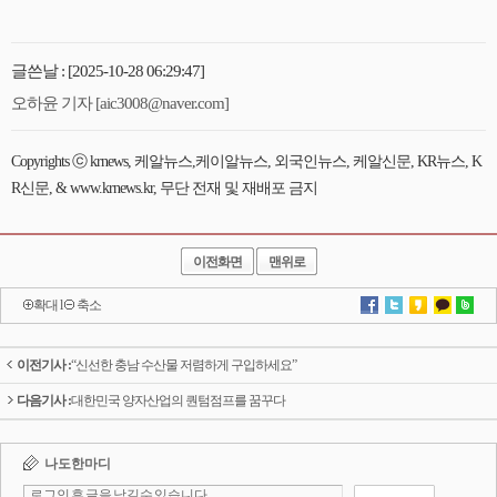
글쓴날 : [2025-10-28 06:29:47]
오하윤 기자 [aic3008@naver.com]
Copyrights ⓒ krnews, 케알뉴스,케이알뉴스, 외국인뉴스, 케알신문, KR뉴스, K
R신문, & www.krnews.kr, 무단 전재 및 재배포 금지
이전화면
맨위로
확대
l
축소
이전기사 :
“신선한 충남 수산물 저렴하게 구입하세요”
다음기사 :
대한민국 양자산업의 퀀텀점프를 꿈꾸다