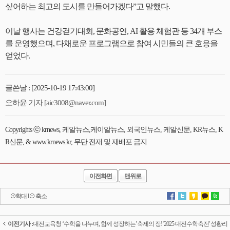
싶어하는 최고의 도시를 만들어가겠다”고 말했다.
이날 행사는 건강걷기대회, 문화공연, AI 활용 체험관 등 34개 부스
를 운영했으며, 다채로운 프로그램으로 참여 시민들의 큰 호응을
얻었다.
글쓴날 : [2025-10-19 17:43:00]
오하윤 기자 [aic3008@naver.com]
Copyrights ⓒ krnews, 케알뉴스,케이알뉴스, 외국인뉴스, 케알신문, KR뉴스, K
R신문, & www.krnews.kr, 무단 전재 및 재배포 금지
이전화면
맨위로
확대
l
축소
이전기사 :
대전교육청 ‘수학을 나누며, 함께 성장하는’축제의 장! '2025 대전수학축전' 성황리