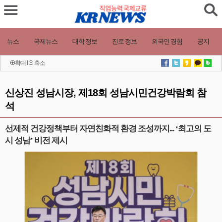
뉴스
국제뉴스
대학 정보
진로 정보
외국인 경험
공지
확대
l
축소
신상진 성남시장, 제18회 성남시민건강박람회 참
석
선제적 건강정책부터 자연친화적 환경 조성까지... ‘최고의 도
시 성남’ 비전 제시