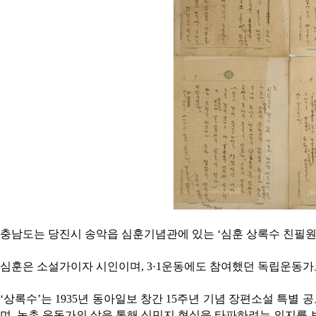
충남도는 당진시 송악읍 심훈기념관에 있는 ‘심훈 상록수 친필원
심훈은 소설가이자 시인이며, 3·1운동에도 참여했던 독립운동가로 ‘
‘상록수’는 1935년 동아일보 창간 15주년 기념 장편소설 특별
며, 농촌 운동가의 삶을 통해 식민지 현실을 타파하려는 의지를 